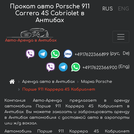
Прокат авто Porsche 911
RUS
ENG
Carrera 4S Cabriolet в
Антибах
Авто-Аренда в Антибах
(рус,
De)
+4917622366899
(Eng)
+4917622366900
Аренда авто в Антибах
Марка Porsche
Порше 911 Каррера 4S Кабриолет
Компания Авто-Аренда предлагает в аренду
автомобиль Порше 911 Каррера 4S Кабриолет в
Антибах. Вы можете заказать и забронировать аренду
в Антибах автомобиля с доставкой авто в аэропорты
или ж/д вокзал.
Автомобиль Порше 911 Каррера 4S Кабриолет