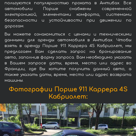
пользуются популярностью проката в Антибах. Все
автомобили Порше снабжены современной
электроникой, элементами комфорта, системами
безопасности и устойчивости при движении по
дорогам.
Вы можете ознакомиться с ценами и техническими
данными для аренды автомобиля в Антибах. Чтобы
взять в аренду Порше 911 Каррера 4S Кабриолет, мы
предлагаем Вам сделать запрос на бронирование
авто, заполнив форму запроса. Вам необходимо указать
в Вашем запросе даты, время, место или адрес во
Франции, где Вы хотите получить данный авто, а
также указать даты, время, место или адрес возврата
машины.
Фотографии Порше 911 Каррера 4S
Кабриолет: