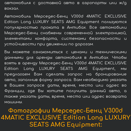
автомобиля с доставкой авто в аэропорты или ж/д
вокзал.
Автомобиль Мерседес-Бенц V300d 4MATIC EXCLUSIVE
Edition Long LUXURY SEATS AMG Equipment пользуются
популярностью проката в Антибах. Все автомобили
Мерседес-Бенц снабжены современной электроникой,
элементами комфорта, системами безопасности и
устойчивости при движении по дорогам.
Вы можете ознакомиться с ценами и техническими
данными для аренды автомобиля в Антибах. Чтобы
взять в аренду Мерседес-Бенц V300d 4MATIC EXCLUSIVE
Edition Long LUXURY SEATS AMG Equipment, мы
предлагаем Вам сделать запрос на бронирование
авто, заполнив форму запроса. Вам необходимо указать
в Вашем запросе даты, время, место или адрес во
Франции, где Вы хотите получить данный авто, а
также указать даты, время, место или адрес возврата
машины.
Фотографии Мерседес-Бенц V300d
4MATIC EXCLUSIVE Edition Long LUXURY
SEATS AMG Equipment: