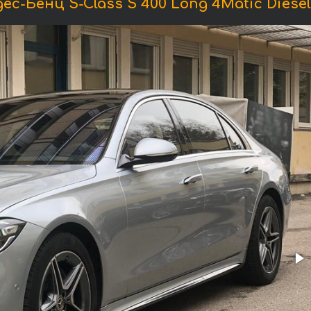
с-Бенц S-Class S 400 Long 4Matic Diese