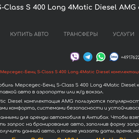
Class S 400 Long 4Matic Diesel AMG
КУПИТЬ АВТО
ТРАНСФЕРЫ
УСЛУГИ
+491762
Мерседес-Бенц S-Class S 400 Long 4Matic Diesel комплекта
иль Мерседес-Бенц S-Class S 400 Long 4Matic Diesel
авкой авто в аэропорты или ж/д вокзал.
tic Diesel комплектация AMG пользуются популярно
ами комфорта, системами безопасности и устойчивост
анными для аренды автомобиля в Антибах. Чтобы взять
ть запрос на бронирование авто, заполнив форму запр
получить данный авто, а также указать даты, время, 