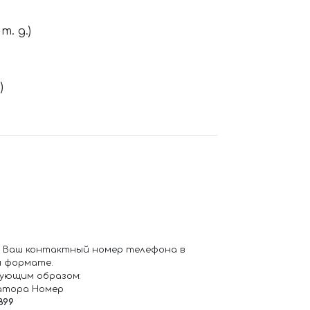
. д.)
)
 Ваш контактный номер телефона в
 формате.
ующим образом:
атора Номер
899