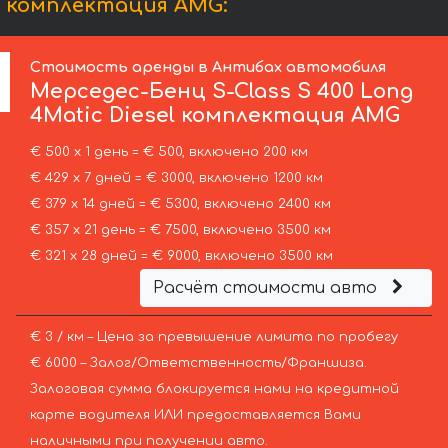
l комплектация AMG:
Стоимость аренды в Антибах автомобиля
Мерседес-Бенц
S-Class S 400 Long
4Matic Diesel комплектация AMG
€ 500 х 1 день = € 500, включено 200 км
€ 429 х 7 дней = € 3000, включено 1200 км
€ 379 х 14 дней = € 5300, включено 2400 км
€ 357 х 21 день = € 7500, включено 3500 км
€ 321 х 28 дней = € 9000, включено 3500 км
Расчёт стоимости авто
€ 3 / км – Цена за превышение лимита по пробегу
€ 6000 – Залог/Ответственность/Франшиза.
Залоговая сумма блокируется нами на кредитной
карте водителя ИЛИ предоставляется Вами
наличными при получении авто.