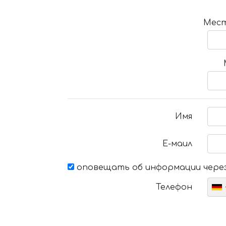
Мест
Имя
Е-маил
оповещать об информации через
Телефон