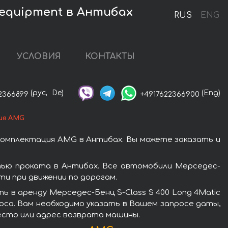
 equipment в Антибах
RUS
ENG
УСЛОВИЯ
КОНТАКТЫ
(рус,
De)
(Eng)
2366899
+4917622366900
ция AMG
 комплектация AMG в Антибах. Вы можете заказать и
стью проката в Антибах. Все автомобили Мерседес-
и при движении по дорогам.
 в аренду Мерседес-Бенц S-Class S 400 Long 4Matic
оса. Вам необходимо указать в Вашем запросе даты,
место или адрес возврата машины.