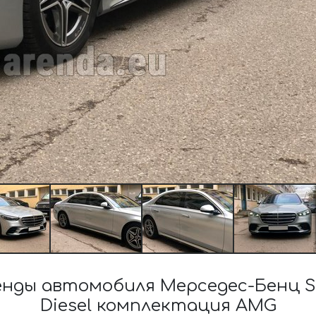
ды автомобиля Мерседес-Бенц S-C
Diesel комплектация AMG