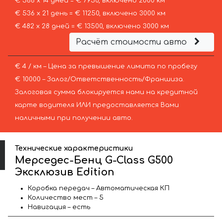
€ 568 х 14 дней = € 7950, включено 2000 км
€ 536 х 21 день = € 11250, включено 3000 км
€ 482 х 28 дней = € 13500, включено 3000 км
Расчёт стоимости авто
€ 4 / км – Цена за превышение лимита по пробегу
€ 10000 – Залог/Ответственность/Франшиза.
Залоговая сумма блокируется нами на кредитной
карте водителя ИЛИ предоставляется Вами
наличными при получении авто.
Технические характеристики
Мерседес-Бенц G-Class G500
Эксклюзив Edition
Коробка передач – Автоматическая КП
Количество мест – 5
Навигация – есть