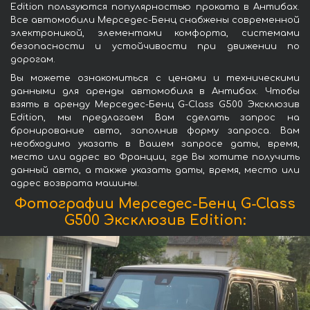
Edition пользуются популярностью проката в Антибах.
Все автомобили Мерседес-Бенц снабжены современной
электроникой, элементами комфорта, системами
безопасности и устойчивости при движении по
дорогам.
Вы можете ознакомиться с ценами и техническими
данными для аренды автомобиля в Антибах. Чтобы
взять в аренду Мерседес-Бенц G-Class G500 Эксклюзив
Edition, мы предлагаем Вам сделать запрос на
бронирование авто, заполнив форму запроса. Вам
необходимо указать в Вашем запросе даты, время,
место или адрес во Франции, где Вы хотите получить
данный авто, а также указать даты, время, место или
адрес возврата машины.
Фотографии Мерседес-Бенц G-Class
G500 Эксклюзив Edition: