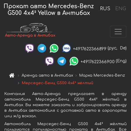
Прокат авто Mercedes-Benz
RUS
ENG
G500 4x4² Yellow в Антибах
Авто-Аренда в Антибах
(рус,
De)
+4917622366899
(Eng)
+4917622366900
Аренда авто в Антибах
Марка Mercedes-Benz
Мерседес-Бенц G500 4x4² жёлтый
Компания Авто-Аренда предлагает в аренду
автомобиль Мерседес-Бенц G500 4x4² жёлтый в
Антибах. Вы можете заказать и забронировать аренду
в Антибах автомобиля с доставкой авто в аэропорты
или ж/д вокзал.
Автомобиль Мерседес-Бенц G500 4x4² жёлтый
пользуются популярностью проката в Антибах. Все