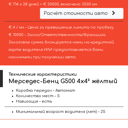
€ 714 х 28 дней = € 20000, включено 3500 км
Расчёт стоимости авто
€ 4 / км – Цена за превышение лимита по пробегу
€ 10000 – Залог/Ответственность/Франшиза.
Залоговая сумма блокируется нами на кредитной
карте водителя ИЛИ предоставляется Вами
наличными при получении авто.
Технические характеристики
Мерседес-Бенц G500 4x4² жёлтый
Коробка передач – Автомат
Количество мест – 5
Навигация – есть
Минимальный возраст водителя (лет) – 25