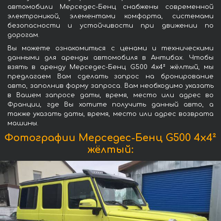
автомобили Мерседес-Бенц снабжены современной
электроникой, элементами комфорта, системами
безопасности и устойчивости при движении по
дорогам.
Вы можете ознакомиться с ценами и техническими
данными для аренды автомобиля в Антибах. Чтобы
взять в аренду Мерседес-Бенц G500 4x4² жёлтый, мы
предлагаем Вам сделать запрос на бронирование
авто, заполнив форму запроса. Вам необходимо указать
в Вашем запросе даты, время, место или адрес во
Франции, где Вы хотите получить данный авто, а
также указать даты, время, место или адрес возврата
машины.
Фотографии Мерседес-Бенц G500 4x4²
жёлтый: