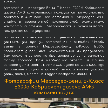
вокзал.
Автомобиль Мерседес-Бенц Е-Класс Е300d Кабриолет
дизель AMG комплектация пользуются популярностью
проката в Антибах. Все автомобили Мерседес-Бенц
снабжены современной электроникой, элементами
комфорта, системами безопасности и устойчивости
при движении по дорогам.
Вы можете ознакомиться с ценами и техническими
данными для аренды автомобиля в Антибах. Чтобы
взять в аренду Мерседес-Бенц Е-Класс Е300d
Кабриолет дизель AMG комплектация, мы предлагаем
Вам сделать запрос на бронирование авто, заполнив
форму запроса. Вам необходимо указать в Вашем
запросе даты, время, место или адрес во Франции, где
Вы хотите получить данный авто, а также указать
даты, время, место или адрес возврата машины.
Фотографии Мерседес-Бенц Е-Класс
Е300d Кабриолет дизель AMG
комплектация: