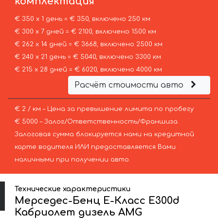
комплектация
€ 350 х 1 день = € 350, включено 250 км
€ 300 х 7 дней = € 2100, включено 1500 км
€ 262 х 14 дней = € 3668, включено 2500 км
€ 240 х 21 день = € 5040, включено 3300 км
€ 215 х 28 дней = € 6020, включено 4000 км
Расчёт стоимости авто
€ 2 / км – Цена за превышение лимита по пробегу
€ 5000 – Залог/Ответственность/Франшиза.
Залоговая сумма блокируется нами на кредитной
карте водителя ИЛИ предоставляется Вами
наличными при получении авто.
Технические характеристики
Мерседес-Бенц Е-Класс Е300d
Кабриолет дизель AMG