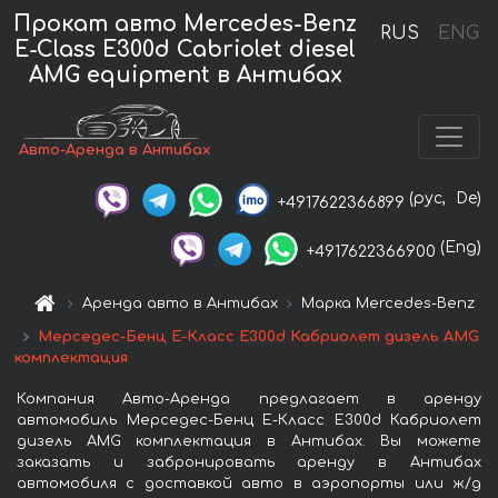
Прокат авто Mercedes-Benz
RUS
ENG
E-Class E300d Cabriolet diesel
AMG equipment в Антибах
Авто-Аренда в Антибах
(рус,
De)
+4917622366899
(Eng)
+4917622366900
Аренда авто в Антибах
Марка Mercedes-Benz
Мерседес-Бенц Е-Класс Е300d Кабриолет дизель AMG
комплектация
Компания Авто-Аренда предлагает в аренду
автомобиль Мерседес-Бенц Е-Класс Е300d Кабриолет
дизель AMG комплектация в Антибах. Вы можете
заказать и забронировать аренду в Антибах
автомобиля с доставкой авто в аэропорты или ж/д