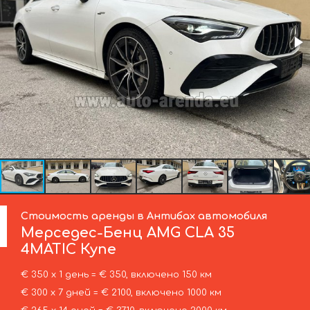
Стоимость аренды в Антибах автомобиля
Мерседес-Бенц
AMG CLA 35
4MATIC Купе
€ 350 х 1 день = € 350, включено 150 км
€ 300 х 7 дней = € 2100, включено 1000 км