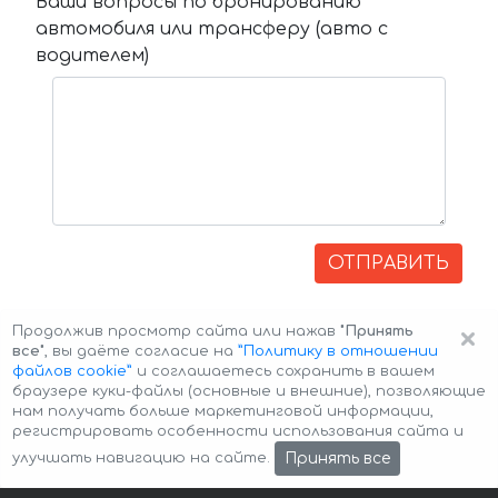
Ваши вопросы по бронированию
автомобиля или трансферу (авто с
водителем)
ОТПРАВИТЬ
×
Продолжив просмотр сайта или нажав
"Принять
все"
, вы даёте согласие на
”Политику в отношении
файлов cookie”
и соглашаетесь сохранить в вашем
браузере куки-файлы (основные и внешние), позволяющие
нам получать больше маркетинговой информации,
регистрировать особенности использования сайта и
Авторские права © 2026 Авто-Аренда
Cookie Policy
Принять все
улучшать навигацию на сайте.