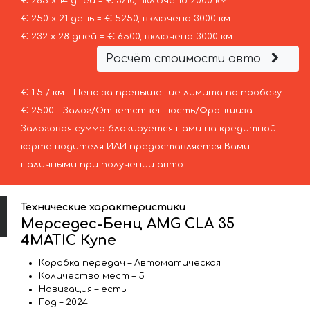
€ 265 х 14 дней = € 3710, включено 2000 км
€ 250 х 21 день = € 5250, включено 3000 км
€ 232 х 28 дней = € 6500, включено 3000 км
Расчёт стоимости авто
€ 1.5 / км – Цена за превышение лимита по пробегу
€ 2500 – Залог/Ответственность/Франшиза.
Залоговая сумма блокируется нами на кредитной
карте водителя ИЛИ предоставляется Вами
наличными при получении авто.
Технические характеристики
Мерседес-Бенц AMG CLA 35
4MATIC Купе
Коробка передач – Автоматическая
Количество мест – 5
Навигация – есть
Год – 2024