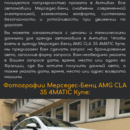
пользуются популярностью проката в Антибах. Все
автомобили Мерседес-Бенц снабжены современной
электроникой, элементами комфорта, системами
безопасности и устойчивости при движении по
дорогам.
Вы можете ознакомиться с ценами и техническими
данными для аренды автомобиля в Антибах. Чтобы
взять в аренду Мерседес-Бенц AMG CLA 35 4MATIC Купе,
мы предлагаем Вам сделать запрос на бронирование
авто, заполнив форму запроса. Вам необходимо указать
в Вашем запросе даты, время, место или адрес во
Франции, где Вы хотите получить данный авто, а
также указать даты, время, место или адрес возврата
машины.
Фотографии Мерседес-Бенц AMG CLA
35 4MATIC Купе: