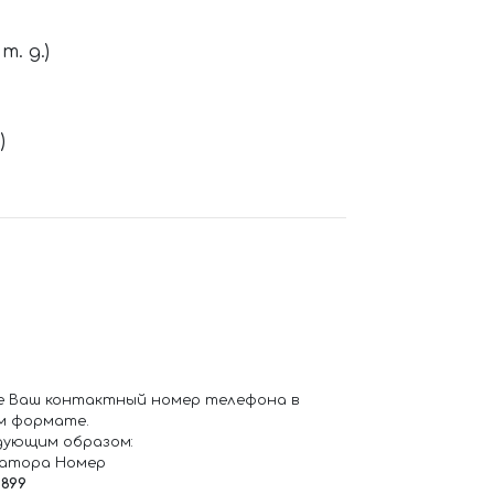
. д.)
)
е Ваш контактный номер телефона в
м формате.
дующим образом:
ратора Номер
6899