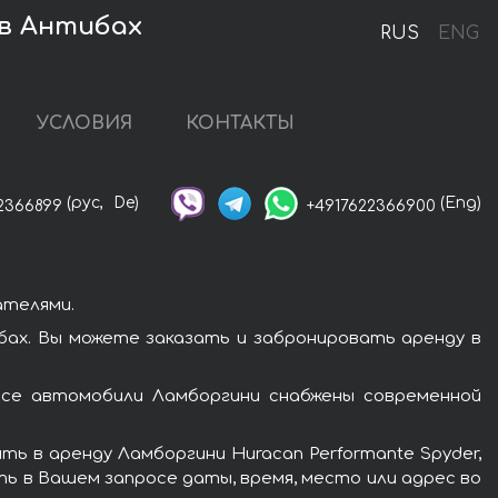
 в Антибах
RUS
ENG
УСЛОВИЯ
КОНТАКТЫ
(рус,
De)
(Eng)
2366899
+4917622366900
ателями.
бах. Вы можете заказать и забронировать аренду в
Все автомобили Ламборгини снабжены современной
ь в аренду Ламборгини Huracan Performante Spyder,
ть в Вашем запросе даты, время, место или адрес во