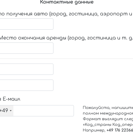
Контактные данные
о получения авто (город, гостиница, аэропорт и т
Место окончания аренды (город, гостиница и т. д.
 Е-маил
Пожалуйста, напишит
+49
полном международно
Формат выглядит сле
+Код_страны Код_опе
Например,
+49 176 2236