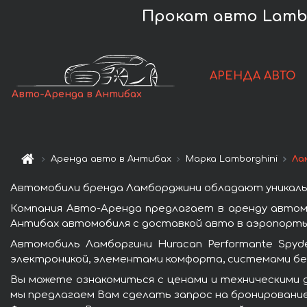
Прокат авто Lambo
АРЕНДА АВТО
Авто-Аренда в Антибах
Аренда авто в Антибах
Марка Lamborghini
Ла
Автомобили бренда Ламборджини обладают уникаль
Компания Авто-Аренда предлагает в аренду автомо
Антибах автомобиля с доставкой авто в аэропорты 
Автомобиль Ламборгини Huracan Performante Spy
электроникой, элементами комфорта, системами бе
Вы можете ознакомиться с ценами и техническими д
мы предлагаем Вам сделать запрос на бронирование 