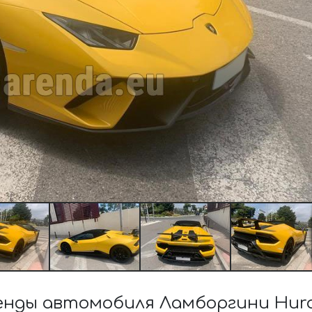
нды автомобиля Ламборгини Hurac