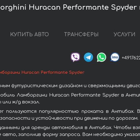
rghini Huracan Performante Spyder
КУПИТЬ АВТО
ТРАНСФЕРЫ
УСЛУГИ
+491762
мборгини Huracan Performante Spyder
ным футуристическим дизайном и сверхмощными двиг
биль Ламборгини Huracan Performante Spyder в Анти
или ж/д вокзал.
der пользуются популярностью проката в Антибах. 
зопасности и устойчивости при движении по дорогам.
анными для аренды автомобиля в Антибах. Чтобы взят
авто, заполнив форму запроса. Вам необходимо указа