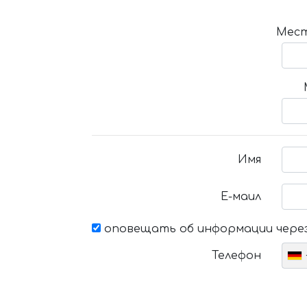
Мест
Имя
Е-маил
оповещать об информации через
Телефон