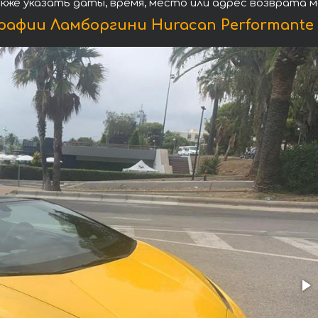
кже указать даты, время, место или адрес возврата 
афии Ламборгини Huracan Performante 