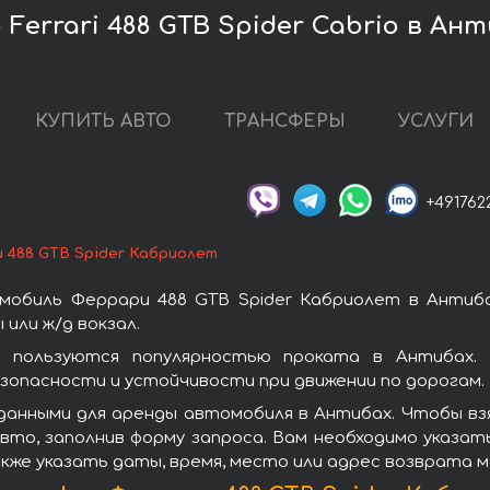
Ferrari 488 GTB Spider Cabrio в Ан
КУПИТЬ АВТО
ТРАНСФЕРЫ
УСЛУГИ
+491762
 488 GTB Spider Кабриолет
мобиль Феррари 488 GTB Spider Кабриолет в Антиба
или ж/д вокзал.
 пользуются популярностью проката в Антибах.
зопасности и устойчивости при движении по дорогам.
данными для аренды автомобиля в Антибах. Чтобы взя
то, заполнив форму запроса. Вам необходимо указат
кже указать даты, время, место или адрес возврата 