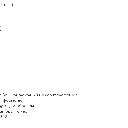
. д.)
)
е Ваш контактный номер телефона в
м формате.
дующим образом:
ратора Номер
6899