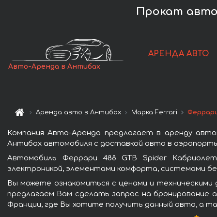
Прокат авто 
АРЕНДА АВТО
Авто-Аренда в Антибах
Аренда авто в Антибах
Марка Ferrari
Феррари
Компания Авто-Аренда предлагает в аренду авто
Антибах автомобиля с доставкой авто в аэропорты 
Автомобиль Феррари 488 GTB Spider Кабриолет
электроникой, элементами комфорта, системами бе
Вы можете ознакомиться с ценами и техническими 
предлагаем Вам сделать запрос на бронирование ав
Франции, где Вы хотите получить данный авто, а та