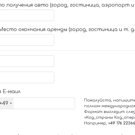
о получения авто (город, гостиница, аэропорт и т
Место окончания аренды (город, гостиница и т. д.
 Е-маил
Пожалуйста, напишит
+49
полном международно
Формат выглядит сле
+Код_страны Код_опе
Например,
+49 176 2236