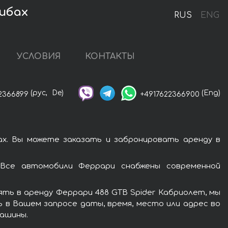
тибах
RUS
ENG
УСЛОВИЯ
КОНТАКТЫ
(рус,
De)
(Eng)
2366899
+4917622366900
х. Вы можете заказать и забронировать аренду в
 Все автомобили Феррари снабжены современной
ть в аренду Феррари 488 GTB Spider Кабриолет, мы
ь в Вашем запросе даты, время, место или адрес во
машины.