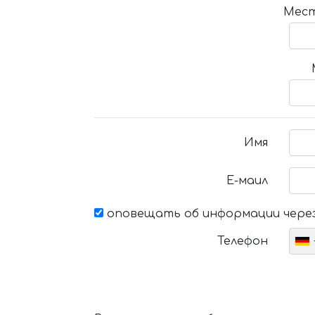
Мест
Имя
Е-маил
оповещать об информации через
Телефон