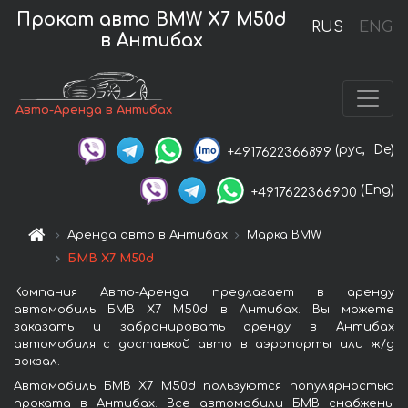
Прокат авто BMW X7 M50d
RUS
ENG
в Антибах
Авто-Аренда в Антибах
(рус,
De)
+4917622366899
(Eng)
+4917622366900
Аренда авто в Антибах
Марка BMW
БМВ X7 M50d
Компания Авто-Аренда предлагает в аренду
автомобиль БМВ X7 M50d в Антибах. Вы можете
заказать и забронировать аренду в Антибах
автомобиля с доставкой авто в аэропорты или ж/д
вокзал.
Автомобиль БМВ X7 M50d пользуются популярностью
проката в Антибах. Все автомобили БМВ снабжены