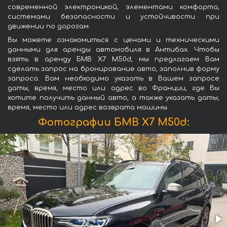
современной электроникой, элементами комфорта,
системами безопасности и устойчивости при
движении по дорогам.
Вы можете ознакомиться с ценами и техническими
данными для аренды автомобиля в Антибах. Чтобы
взять в аренду БМВ X7 M50d, мы предлагаем Вам
сделать запрос на бронирование авто, заполнив форму
запроса. Вам необходимо указать в Вашем запросе
даты, время, место или адрес во Франции, где Вы
хотите получить данный авто, а также указать даты,
время, место или адрес возврата машины.
Фотографии БМВ X7 M50d: