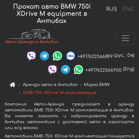
Прокат авто BMW 750i
RUS
ENG
XDrive M equipment в
Антибах
Авто-Аренда в Антибах
(рус,
De)
+4917622366899
(Eng)
+4917622366900
Аренда авто в Антибах
Марка BMW
БМВ 750i XDrive M комплектация
Компания Авто-Аренда предлагает в аренду
автомобиль БМВ 750i XDrive M комплектация в Антибах.
Вы можете заказать и забронировать аренду в
Антибах автомобиля с доставкой авто в аэропорты
или ж/д вокзал.
Автомобиль БМВ 750i XDrive M комплектация пользуются