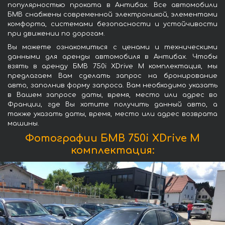
популярностью проката в Антибах. Все автомобили
БМВ снабжены современной электроникой, элементами
комфорта, системами безопасности и устойчивости
при движении по дорогам.
Вы можете ознакомиться с ценами и техническими
данными для аренды автомобиля в Антибах. Чтобы
взять в аренду БМВ 750i XDrive M комплектация, мы
предлагаем Вам сделать запрос на бронирование
авто, заполнив форму запроса. Вам необходимо указать
в Вашем запросе даты, время, место или адрес во
Франции, где Вы хотите получить данный авто, а
также указать даты, время, место или адрес возврата
машины.
Фотографии БМВ 750i XDrive M
комплектация: