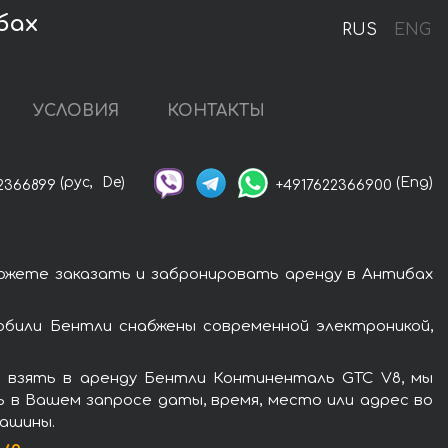
бах
RUS
ENG
УСЛОВИЯ
КОНТАКТЫ
(рус,
De)
(Eng)
2366899
+4917622366900
ожете заказать и забронировать аренду в Антибах
били Бентли снабжены современной электроникой,
 взять в аренду Бентли Континенталь GTC V8, мы
ь в Вашем запросе даты, время, место или адрес во
машины.