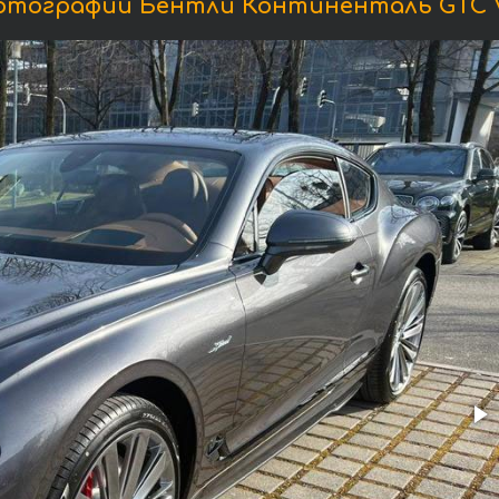
отографии Бентли Континенталь GTC V