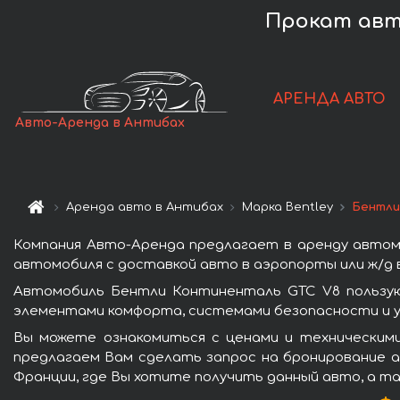
Прокат авто
АРЕНДА АВТО
Авто-Аренда в Антибах
Аренда авто в Антибах
Марка Bentley
Бентли
Компания Авто-Аренда предлагает в аренду автом
автомобиля с доставкой авто в аэропорты или ж/д в
Автомобиль Бентли Континенталь GTC V8 пользую
элементами комфорта, системами безопасности и у
Вы можете ознакомиться с ценами и техническим
предлагаем Вам сделать запрос на бронирование ав
Франции, где Вы хотите получить данный авто, а та