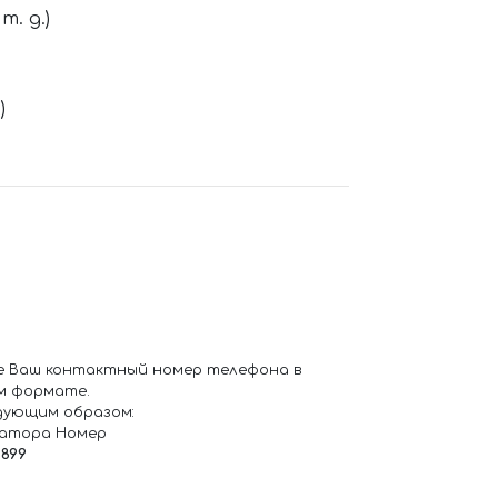
. д.)
)
е Ваш контактный номер телефона в
м формате.
дующим образом:
ратора Номер
6899