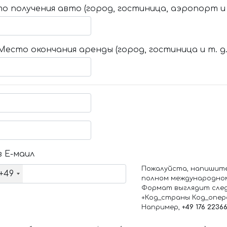
о получения авто (город, гостиница, аэропорт и т
Место окончания аренды (город, гостиница и т. д.
 Е-маил
Пожалуйста, напишит
+49
полном международно
Формат выглядит сле
+Код_страны Код_опе
Например,
+49 176 2236