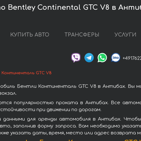
 Bentley Continental GTC V8 в Анти
КУПИТЬ АВТО
ТРАНСФЕРЫ
УСЛУГИ
+491762
 Континенталь GTC V8
обиль Бентли Континенталь GTC V8 в Антибах. Вы м
окзал.
тся популярностью проката в Антибах. Все автомо
стойчивости при движении по дорогам.
и данными для аренды автомобиля в Антибах. Чтобы
то, заполнив форму запроса. Вам необходимо указат
кже указать даты, время, место или адрес возврата 