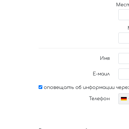
Мест
Имя
Е-маил
оповещать об информации через
Телефон