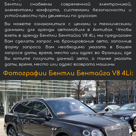
Бентли снабжены современной электроникой,
элементами комфорта, системами безопасности и
устойчивости при движении по дорогам.
Вы можете ознакомиться с ценами и техническими
данными для аренды автомобиля в Антибах. Чтобы
взять в аренду Бентли Бентайга V8 4Li, мы предлагаем
Вам сделать запрос на бронирование авто, заполнив
форму запроса. Вам необходимо указать в Вашем
запросе даты, время, место или адрес во Франции, где
Вы хотите получить данный авто, а также указать
даты, время, место или адрес возврата машины.
Фотографии Бентли Бентайга V8 4Li: