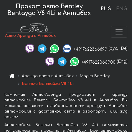
Прокат авто Bentley
RUS
ENG
Bentayga V8 4Li в Антибах
Авто-Аренда в Антибах
(рус,
De)
+4917622366899
(Eng)
+4917622366900
Аренда авто в Антибах
Марка Bentley
Бентли Бентайга V8 4Li
Компания Авто-Аренда предлагает в аренду
автомобиль Бентли Бентайга V8 4Li в Антибах. Вы
можете заказать и забронировать аренду в Антибах
автомобиля с доставкой авто в аэропорты или ж/д
вокзал.
Автомобиль Бентли Бентайга V8 4Li пользуются
популярностью проката в Антибах. Все автомобили