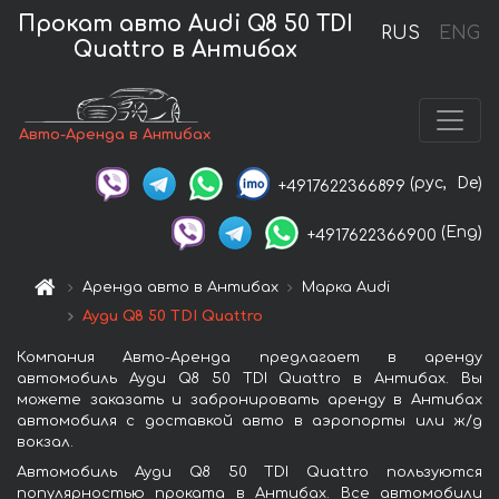
Прокат авто Audi Q8 50 TDI
RUS
ENG
Quattro в Антибах
Авто-Аренда в Антибах
(рус,
De)
+4917622366899
(Eng)
+4917622366900
Аренда авто в Антибах
Марка Audi
Ауди Q8 50 TDI Quattro
Компания Авто-Аренда предлагает в аренду
автомобиль Ауди Q8 50 TDI Quattro в Антибах. Вы
можете заказать и забронировать аренду в Антибах
автомобиля с доставкой авто в аэропорты или ж/д
вокзал.
Автомобиль Ауди Q8 50 TDI Quattro пользуются
популярностью проката в Антибах. Все автомобили