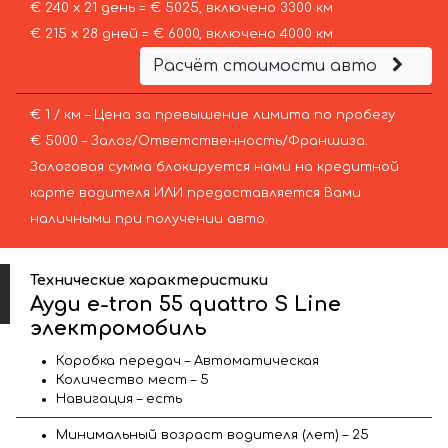
€ 240 х 21 день = € 5025, включено 3300 км
€ 215 х 28 дней = € 6000, включено 4000 км
Расчёт стоимости авто
€ 1 / км – Цена за превышение лимита по пробегу
€ 5000 – Залог/Ответственность/Франшиза.
Залоговая сумма блокируется нами на кредитной
карте водителя ИЛИ предоставляется Вами
наличными при получении авто.
Технические характеристики
Ауди e-tron 55 quattro S Line
электромобиль
Коробка передач – Автоматическая
Количество мест – 5
Навигация – есть
Минимальный возраст водителя (лет) – 25