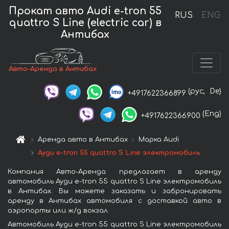
Прокат авто Audi e-tron 55
RUS
ENG
quattro S Line (electric car) в
Антибах
Авто-Аренда в Антибах
(рус,
De)
+4917622366899
(Eng)
+4917622366900
Аренда авто в Антибах
Марка Audi
Ауди e-tron 55 quattro S Line электромобиль
Компания Авто-Аренда предлагает в аренду
автомобиль Ауди e-tron 55 quattro S Line электромобиль
в Антибах. Вы можете заказать и забронировать
аренду в Антибах автомобиля с доставкой авто в
аэропорты или ж/д вокзал.
Автомобиль Ауди e-tron 55 quattro S Line электромобиль