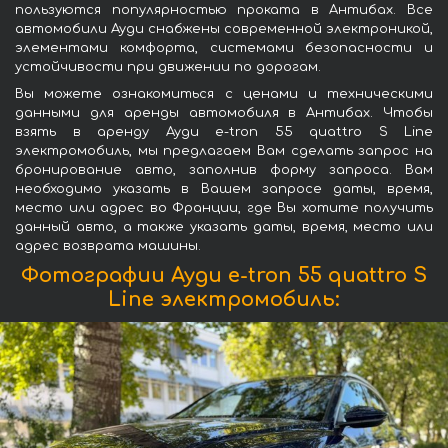
пользуются популярностью проката в Антибах. Все
автомобили Ауди снабжены современной электроникой,
элементами комфорта, системами безопасности и
устойчивости при движении по дорогам.
Вы можете ознакомиться с ценами и техническими
данными для аренды автомобиля в Антибах. Чтобы
взять в аренду Ауди e-tron 55 quattro S Line
электромобиль, мы предлагаем Вам сделать запрос на
бронирование авто, заполнив форму запроса. Вам
необходимо указать в Вашем запросе даты, время,
место или адрес во Франции, где Вы хотите получить
данный авто, а также указать даты, время, место или
адрес возврата машины.
Фотографии Ауди e-tron 55 quattro S
Line электромобиль: