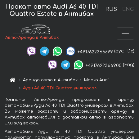
Прокат авто Audi A6 40 TDI
RUS
ENG
Quattro Estate в Антибах
Авто-Аренда в Антибах
(рус,
De)
+4917622366899
(Eng)
+4917622366900
Аренда авто в Антибах
Марка Audi
Ауди A6 40 TDI Quattro универсал
Компания Авто-Аренда предлагает в аренду
автомобиль Ауди A6 40 TDI Quattro универсал в Антибах.
Вы можете заказать и забронировать аренду в
Антибах автомобиля с доставкой авто в аэропорты
или ж/д вокзал.
Автомобиль Ауди A6 40 TDI Quattro универсал
пользуются популярностью проката в Антибах. Все