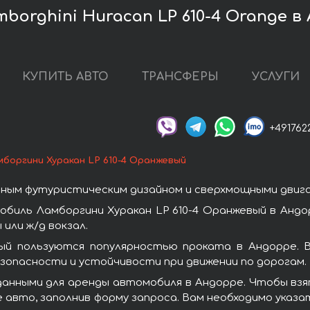
borghini Huracan LP 610-4 Orange в
КУПИТЬ АВТО
ТРАНСФЕРЫ
УСЛУГИ
+491762
мборгини Хуракан LP 610-4 Оранжевый
ным футуристическим дизайном и сверхмощными двиг
биль Ламборгини Хуракан LP 610-4 Оранжевый в Андо
или ж/д вокзал.
вый пользуются популярностью проката в Андорре. 
зопасности и устойчивости при движении по дорогам.
анными для аренды автомобиля в Андорре. Чтобы взят
авто, заполнив форму запроса. Вам необходимо указа