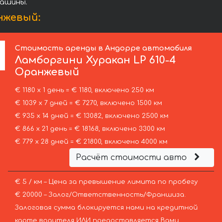
машины.
нжевый:
Стоимость аренды в Андорре автомобиля
Ламборгини
Хуракан LP 610-4
Оранжевый
€ 1180 х 1 день = € 1180, включено 250 км
€ 1039 х 7 дней = € 7270, включено 1500 км
€ 935 х 14 дней = € 13082, включено 2500 км
€ 866 х 21 день = € 18168, включено 3300 км
€ 779 х 28 дней = € 21800, включено 4000 км
Расчёт стоимости авто
€ 5 / км – Цена за превышение лимита по пробегу
€ 20000 – Залог/Ответственность/Франшиза.
Залоговая сумма блокируется нами на кредитной
карте водителя ИЛИ предоставляется Вами