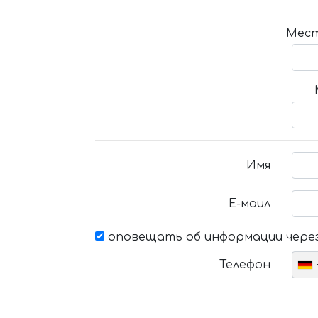
Мест
Имя
Е-маил
оповещать об информации через
Телефон