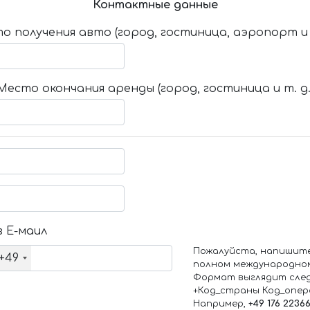
Контактные данные
о получения авто (город, гостиница, аэропорт и т
Место окончания аренды (город, гостиница и т. д.
 Е-маил
Пожалуйста, напишит
+49
полном международно
Формат выглядит сле
+Код_страны Код_опе
Например,
+49 176 2236