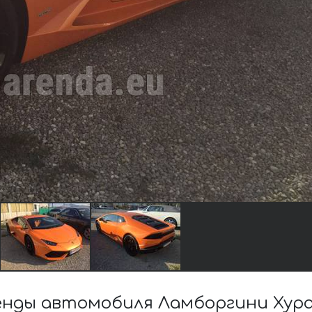
нды автомобиля Ламборгини Хурак