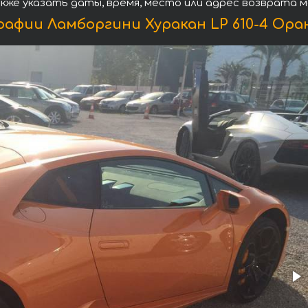
кже указать даты, время, место или адрес возврата 
афии Ламборгини Хуракан LP 610-4 Ора