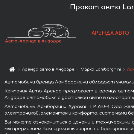
Прокат авто Lam
АРЕНДА АВТО
Авто-Аренда в Андорре
Аренда авто в Андорре
Марка Lamborghini
Ла
Автомобили бренда Ламборджини обладают уникаль
Компания Авто-Аренда предлагает в аренду автомо
Андорре автомобиля с доставкой авто в аэропорты 
Автомобиль Ламборгини Хуракан LP 610-4 Оранже
электроникой, элементами комфорта, системами бе
Вы можете ознакомиться с ценами и техническими д
мы предлагаем Вам сделать запрос на бронирование 