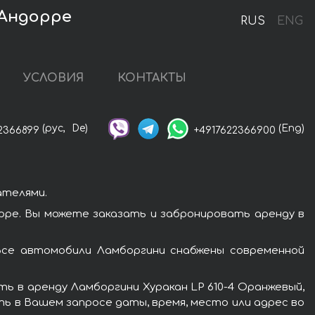
 Андорре
RUS
ENG
УСЛОВИЯ
КОНТАКТЫ
(рус,
De)
(Eng)
2366899
+4917622366900
ателями.
рре. Вы можете заказать и забронировать аренду в
Все автомобили Ламборгини снабжены современной
ь в аренду Ламборгини Хуракан LP 610-4 Оранжевый,
ть в Вашем запросе даты, время, место или адрес во