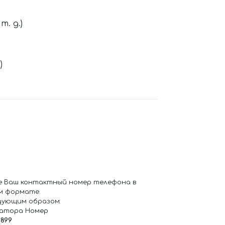
. д.)
)
е Ваш контактный номер телефона в
м формате.
дующим образом:
ратора Номер
6899