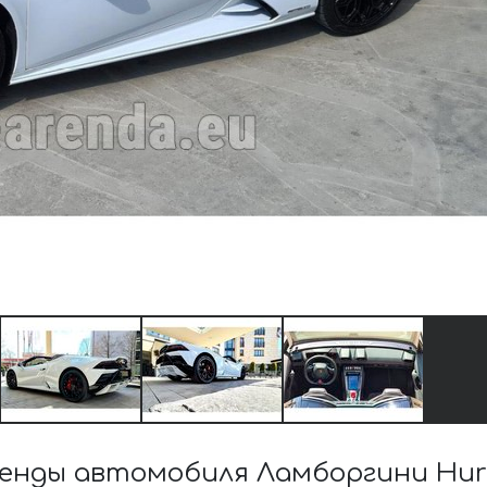
енды автомобиля Ламборгини Hura