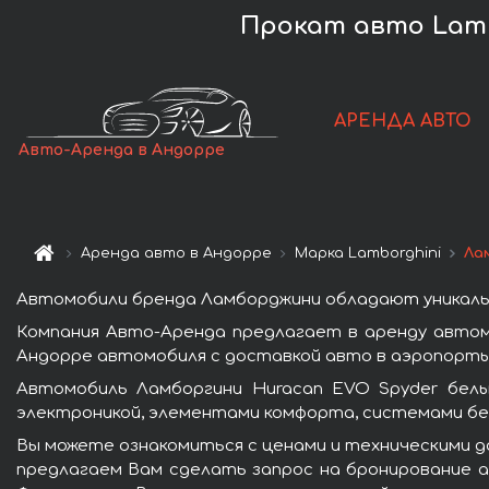
Прокат авто Lamb
АРЕНДА АВТО
Авто-Аренда в Андорре
Аренда авто в Андорре
Марка Lamborghini
Ла
Автомобили бренда Ламборджини обладают уникаль
Компания Авто-Аренда предлагает в аренду автом
Андорре автомобиля с доставкой авто в аэропорты 
Автомобиль Ламборгини Huracan EVO Spyder белы
электроникой, элементами комфорта, системами бе
Вы можете ознакомиться с ценами и техническими д
предлагаем Вам сделать запрос на бронирование ав