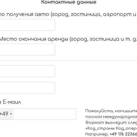
Контактные данные
о получения авто (город, гостиница, аэропорт и т
Место окончания аренды (город, гостиница и т. д.
 Е-маил
Пожалуйста, напишит
+49
полном международно
Формат выглядит сле
+Код_страны Код_опе
Например,
+49 176 2236