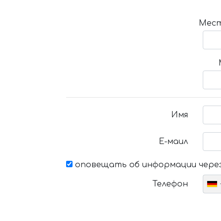
Мест
Имя
Е-маил
оповещать об информации через
Телефон