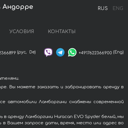
в Андорре
RUS
ENG
УСЛОВИЯ
КОНТАКТЫ
(рус,
De)
(Eng)
2366899
+4917622366900
ателями.
ре. Вы можете заказать и забронировать аренду в
Все автомобили Ламборгини снабжены современной
 в аренду Ламборгини Huracan EVO Spyder белый, мы
ь в Вашем запросе даты, время, место или адрес во