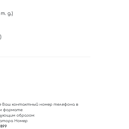
. д.)
)
е Ваш контактный номер телефона в
м формате.
дующим образом:
ратора Номер
6899