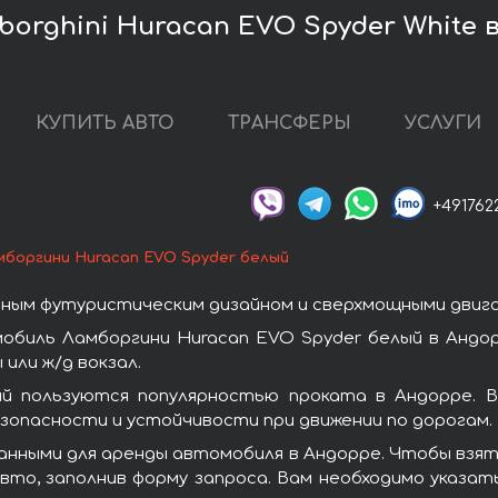
orghini Huracan EVO Spyder White 
КУПИТЬ АВТО
ТРАНСФЕРЫ
УСЛУГИ
+491762
мборгини Huracan EVO Spyder белый
ным футуристическим дизайном и сверхмощными двиг
обиль Ламборгини Huracan EVO Spyder белый в Андор
или ж/д вокзал.
й пользуются популярностью проката в Андорре. 
зопасности и устойчивости при движении по дорогам.
анными для аренды автомобиля в Андорре. Чтобы взять
то, заполнив форму запроса. Вам необходимо указат