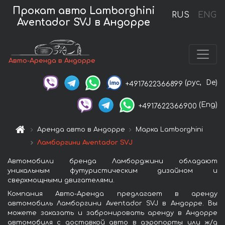
Прокат авто Lamborghini
RUS
ENG
Aventador SVJ в Андорре
Авто-Аренда в Андорре
(рус,
De)
+4917622366899
(Eng)
+4917622366900
Аренда авто в Андорре
Марка Lamborghini
Ламборгини Aventador SVJ
Автомобили бренда Ламборджини обладают
уникальным футуристическим дизайном и
сверхмощными двигателями.
Компания Авто-Аренда предлагает в аренду
автомобиль Ламборгини Aventador SVJ в Андорре. Вы
можете заказать и забронировать аренду в Андорре
автомобиля с доставкой авто в аэропорты или ж/д