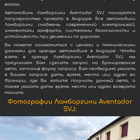
вокзал.
Автомобиль Ламборгини Aventador SVJ пользуются
популярностью проката в Андорре. Все автомобили
Ламборгини снабжены современной электроникой,
элементами комфорта, системами безопасности и
устойчивости при движении по дорогам.
Вы можете ознакомиться с ценами и техническими
данными для аренды автомобиля в Андорре. Чтобы
взять в аренду Ламборгини Aventador SVJ, мы
предлагаем Вам сделать запрос на бронирование
авто, заполнив форму запроса. Вам необходимо указать
в Вашем запросе даты, время, место или адрес во
Франции, где Вы хотите получить данный авто, а
также указать даты, время, место или адрес возврата
машины.
Фотографии Ламборгини Aventador
SVJ: